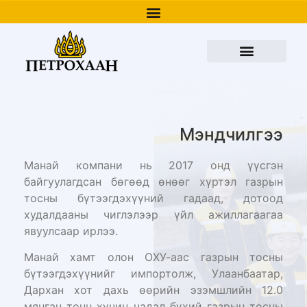
Мэндчилгээ
Манай компани нь 2017 онд үүсгэн
байгуулагдсан бөгөөд өнөөг хүртэл газрын
тосны бүтээгдэхүүний гадаад, дотоод
худалдааны чиглэлээр үйл ажиллагаагаа
явуулсаар ирлээ.
Манай хамт олон
ОХУ-аас газрын тосны
бүтээгдэхүүнийг импортолж,
Улаанбаатар,
Дархан хот дахь өөрийн эзэмшлийн 12.0
мянган тонн хүчин чадал бүхий газрын тосны