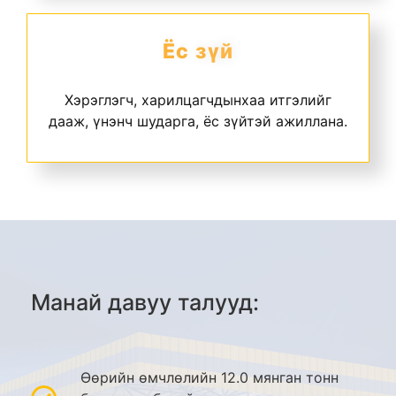
Ё
с
з
ү
й
Хэрэглэгч, харилцагчдынхаа итгэлийг
дааж, үнэнч шударга, ёс зүйтэй ажиллана.
Манай давуу талууд:
Өөрийн өмчлөлийн 12.0 мянган тонн