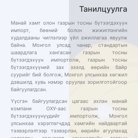
Танилцуулга
Манай хамт олон газрын тосны бүтээгдэхүүн
импорт, бөөний болон жижиглэнгийн
худалдааны чиглэлээр үйл ажиллагаа явуулж
байна. Монгол улсад чанар, стандартын
шаардлага хангасан газрын тосны
бүтээгдэхүүн импортолж, газрын тосны
бүтээгдэхүүний зах зээлд өөрийн байр
суурийг бий болгож, Монгол улсынхаа хөгжил
дэвшилд хувь нэмэр оруулах зорилготойгоор
байгуулагдсан.
Үүсгэн байгуулагдсан цагаас эхлэн манай
компани ОХУ-аас газрын тосны
бүтээгдэхүүнүүдийг импортолж, Монгол
улсынхаа хэрэглэгчдэд хамгийн найдвартай
тээвэрлэлтээр тээвэрлэн, өөрийн агуулахад