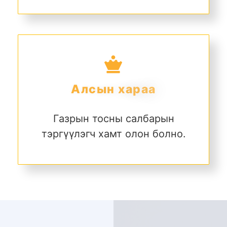
А
л
с
ы
н
х
а
р
а
а
Газрын тосны салбарын
тэргүүлэгч хамт олон болно.