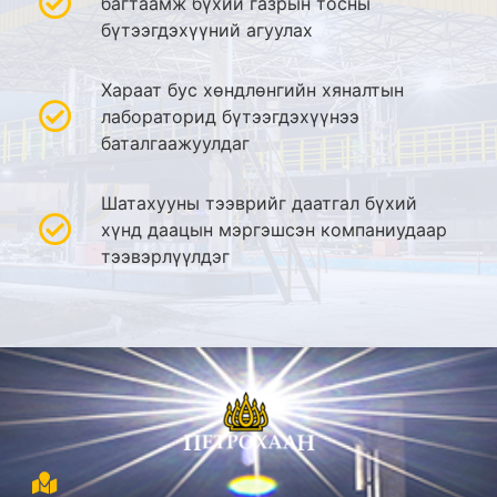
багтаамж бүхий газрын тосны
бүтээгдэхүүний агуулах
Хараат бус хөндлөнгийн хяналтын
лабораторид бүтээгдэхүүнээ
баталгаажуулдаг
Шатахууны тээврийг даатгал бүхий
хүнд даацын мэргэшсэн компаниудаар
тээвэрлүүлдэг