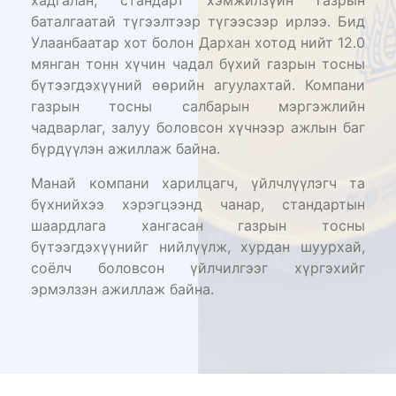
хадгалан, стандарт хэмжилзүйн газрын
баталгаатай түгээлтээр түгээсээр ирлээ. Бид
Улаанбаатар хот болон Дархан хотод нийт 12.0
мянган тонн хүчин чадал бүхий газрын тосны
бүтээгдэхүүний өөрийн агуулахтай. Компани
газрын тосны салбарын мэргэжлийн
чадварлаг, залуу боловсон хүчнээр ажлын баг
бүрдүүлэн ажиллаж байна.
Манай компани харилцагч, үйлчлүүлэгч та
бүхнийхээ хэрэгцээнд чанар, стандартын
шаардлага хангасан газрын тосны
бүтээгдэхүүнийг нийлүүлж, хурдан шуурхай,
соёлч боловсон үйлчилгээг хүргэхийг
эрмэлзэн ажиллаж байна.