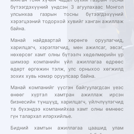
бүтээгдэхүүний үндсэн 3 агуулахаас Монгол
улсынхаа газрын тосны бүтээгдэхүүний
хэрэгцээний тодорхой хувийг ханган ажиллаж
байна.
Манай найдвартай хөрөнгө оруулагчид,
харилцагч, хэрэглэгчид, мөн ажилсаг, эвсэг,
нөхөрсөг хамт олны бүтээлч хөдөлмөрийн үр
шимээр компанийн үйл ажиллагаа өдрөөс
өдөрт өргөжин тэлж, улс орныхоо хөгжилд
зохих хувь нэмэр оруулсаар байна.
Манай компанийг үүсгэн байгуулагдсан үеэс
өнөөг хүртэл хамтран ажиллаж ирсэн
бизнесийн түншүүд, харилцагч, үйлчлүүлэгчид
та бүхэндээ компанийхаа хамт олны өмнөөс
гүн талархал илэрхийлье.
Бидний хамтын ажиллагаа цаашид улам