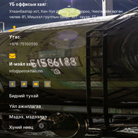
УБ оффисын хаяг:
Улаанбаатар хот, Хан-Уул дүүрэг, 20-р хороо, Чингисийн өргөн
чөлөө-81, Мишээл группын байр, “М1” тауэр, 17 давхар
Утас:
+976-75100550
И-мэйл хаяг:
info@petrokhan.mn
Бидний тухай
Үйл ажиллагаа
Мэдээ, мэдээлэл
Хүний нөөц