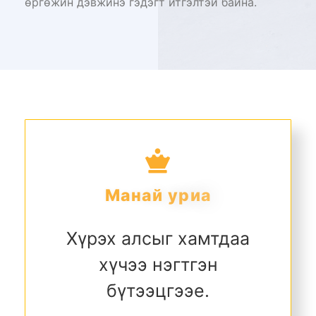
өргөжин дэвжинэ гэдэгт итгэлтэй байна.
М
а
н
а
й
у
р
и
а
Хүрэх алсыг хамтдаа
хүчээ нэгтгэн
бүтээцгээе.