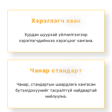
Х
э
р
э
г
л
э
г
ч
х
а
а
н
Хурдан шуурхай үйлчилгээгээр
хэрэглэгчдийнхээ хэрэгцээг хангана.
Ч
а
н
а
р
с
т
а
н
д
а
р
т
Чанар, стандартын шаардлага хангасан
бүтээгдэхүүнийг тасралтгүй найдвартай
нийлүүлнэ.