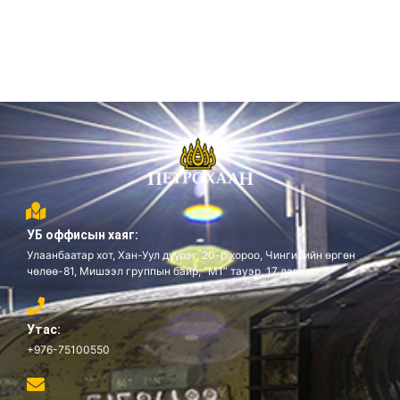
УБ оффисын хаяг:
Улаанбаатар хот, Хан-Уул дүүрэг, 20-р хороо, Чингисийн өргөн
чөлөө-81, Мишээл группын байр, “М1” тауэр, 17 давхар
Утас:
+976-75100550