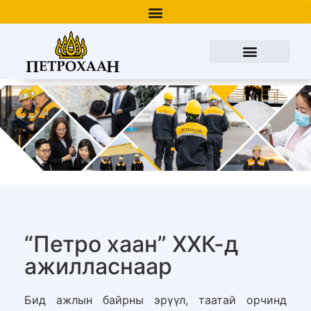
“Петро хаан” ХХК-д
ажилласнаар
Бид ажлын байрны эрүүл, таатай орчинд