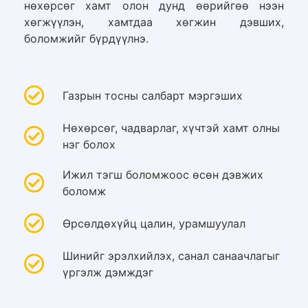
нөхөрсөг хамт олон дунд өөрийгөө нээн
хөгжүүлэн, хамтдаа хөгжин дэвших,
боломжийг бүрдүүлнэ.
Газрын тосны салбарт мэргэших
Нөхөрсөг, чадварлаг, хүчтэй хамт олны
нэг болох
Ижил тэгш боломжоос өсөн дэвжих
боломж
Өрсөлдөхүйц цалин, урамшуулал
Шинийг эрэлхийлэх, санал санаачлагыг
үргэлж дэмждэг