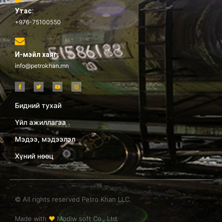
Утас:
+976-75100550
И-мэйл хаяг:
info@petrokhan.mn
Бидний тухай
Үйл ажиллагаа
Мэдээ, мэдээлэл
Хүний нөөц
© All rights reserved Petro Khan LLC.
Made with
❤
Modiw soft Co., Ltd.