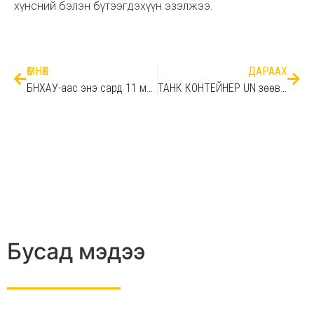
хүнсний бэлэн бүтээгдэхүүн эзэлжээ.
ӨМНӨХ
ДАРААХ
БНХАУ-аас энэ сард 11 мянга орчим тонн автобензин нийлүүлж байна.
ТАНК КОНТЕЙНЕР UN зөөврийн T11, ADR CODE: L4DN Доогуураа буулгадаг ба уураар халаадаг
Бусад мэдээ