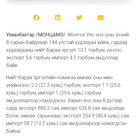
Улаанбаатар /МОНЦАМЭ/.
Монгол Улс энэ оны эхний
8 сарын байдлаар 144 улстай худалдаа хийж, гадаад
худалдааны нийт бараа эргэлт 10.1 тэрбум, үүнээс
экспорт 5.6 тэрбум, импорт 4.5 тэрбум ам.доллар
байв.
Нийт бараа эргэлтийн хэмжээ өмнөх оны мөн
үеийнхээс 2.2 (27.3 хувь) тэрбум, экспорт 1.1 (25.6
хувь) тэрбум, импорт 1 (29.6 хувь) тэрбум
ам.доллароор нэмэгджээ. Харин энэ оны 8 дугаар
сард экспорт 885.2 сая, импорт 635.8 сая ам.доллар
болж, өмнөх сарынхаас экспорт 254.9 (40.4 хувь) сая,
импорт 58.7 (10.2 хувь) сая ам.доллароор нэмэгдсэн
байна.