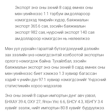
Экспорт энэ оны эхний 8 сард өмнөх оны
мөн үеийнхээс 1.1 тэрбум ам.доллароор
нэмэгдэхэд төмрийн хүдэр, баяжмалын
экспорт 365.6 сая, зэсийн баяжмалын
экспорт 982 сая, нүүрсний экспорт 140 сая
ам.доллароор нэмэгдсэн нь нөлөөлжээ.
Мөн уул уурхайн гаралтай бүтээгдэхүүний дэлхийн
зах зээлийн үнэ нэмэгдсэнтэй холбоотой экспортын
орлого нэмэгдэж байна. Тухайлбал, зэсийн
баяжмалын экспорт энэ оны эхний 8 сард өмнөх оны
мөн үеийнхээс биет хэмжээ 1.3 хувиар багассан
хэдий ч үнийн дүн 97.1 хувиар нэмэгдсэнийг Үндэсний
статистикийн хороо мэдээлэв.
Энэ оны эхний 8 сарын импортын дүнг авч үзвэл,
БНХАУ 39.4, ОХУ 27, Япон Улс 6.6, БНСУ 4.3, ХБНГУ 3.4
хувийг эзэлж, нийт импортын 80.8 хувийг бүрдүүлжээ.