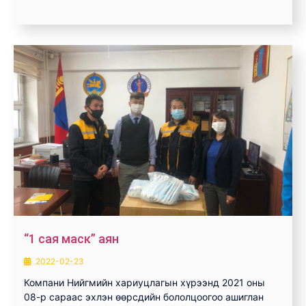
“1 сая маск” аян
2022-02-23
Компани Нийгмийн хариуцлагын хүрээнд 2021 оны
08-р сараас эхлэн өөрсдийн бололцоогоо ашиглан