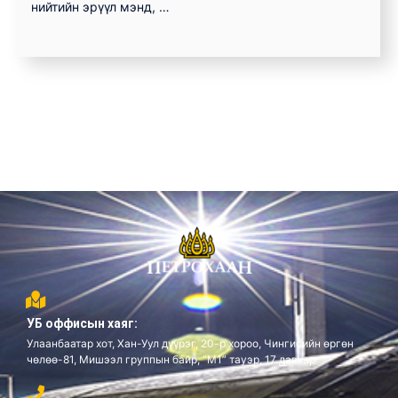
нийтийн эрүүл мэнд, …
УБ оффисын хаяг:
Улаанбаатар хот, Хан-Уул дүүрэг, 20-р хороо, Чингисийн өргөн
чөлөө-81, Мишээл группын байр, “М1” тауэр, 17 давхар