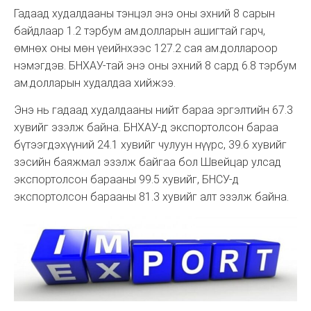
Гадаад худалдааны тэнцэл энэ оны эхний 8 сарын
байдлаар 1.2 тэрбум ам.долларын ашигтай гарч,
өмнөх оны мөн үеийнхээс 127.2 сая ам.доллароор
нэмэгдэв. БНХАУ-тай энэ оны эхний 8 сард 6.8 тэрбум
ам.долларын худалдаа хийжээ.
Энэ нь гадаад худалдааны нийт бараа эргэлтийн 67.3
хувийг эзэлж байна. БНХАУ-д экспортолсон бараа
бүтээгдэхүүний 24.1 хувийг чулуун нүүрс, 39.6 хувийг
зэсийн баяжмал эзэлж байгаа бол Швейцар улсад
экспортолсон барааны 99.5 хувийг, БНСУ-д
экспортолсон барааны 81.3 хувийг алт эзэлж байна.