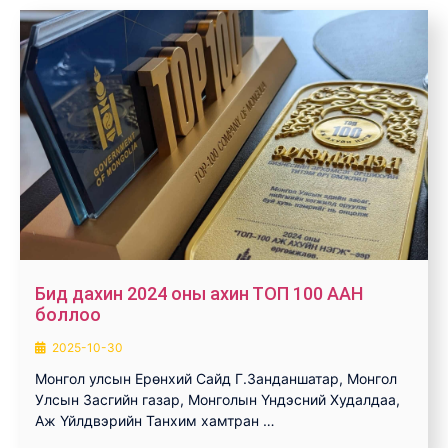
Бид дахин 2024 оны ахин ТОП 100 ААН
боллоо
2025-10-30
Монгол улсын Ерөнхий Сайд Г.Занданшатар, Монгол
Улсын Засгийн газар, Монголын Үндэсний Худалдаа,
Аж Үйлдвэрийн Танхим хамтран …