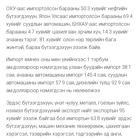
ОХУ-аас импортолсон барааны 50.3 хувийг нефтийн
бүтээгдэхүүн, Япон Улсаас импортолсон барааны 69.4
хувийг суудлын автомашин, БНХАУ-аас импортолсон
барааны 4.7 хувийг цахилгаан эрчим хүч, 14.3 хувийг
ачааны тэрэг, 81 хувийг олон нэр төрлийн бага
жинтэй, бараа бүтээгдэхүүн эзэлж байв.
Импорт өмнөх оны мөн үеийнхээс 1 тэрбум
ам.доллароор нэмэгдэхэд улаан буудайн импорт 38.1
сая, ачааны автомашины импорт 145.4 сая, суудлын
автомашины импорт 57.9 сая, дизелийн түлш 92.9 сая
ам.доллароор нэмэгдсэн нь нөлөөлжээ.
Эрдэс бүтээгдэхүүн, үнэт чулуу, металл, гоёлын зүйлс,
нэхмэл бүтээгдэхүүний экспорт нийт экспортын 95
хувийг эзэлж байгаа бол импортын 63.8 хувийг эрдэс
бүтээгдэхүүн, машин механик төхөөрөмж, цахилгаан
хэрэгсэл, тээврийн хэрэгсэл, тэдгээрийн эд анги,